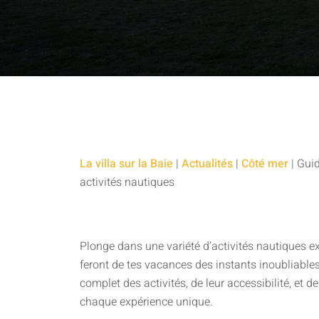
La villa sur la Baie
|
Actualités
|
Côté mer
|
Guid
activités nautiques
Plonge dans une variété d’activités nautiques ex
feront de tes vacances des instants inoubliables
complet des activités, de leur accessibilité, et d
chaque expérience unique.