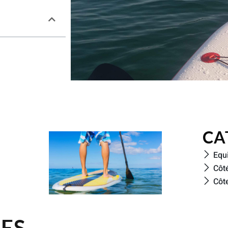
CA
Equ
Côt
Côt
SES