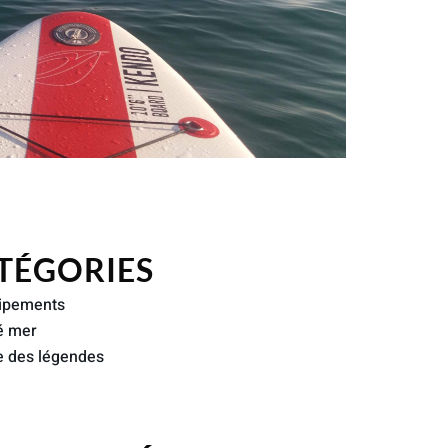
TÉGORIES
ipements
é mer
e des légendes