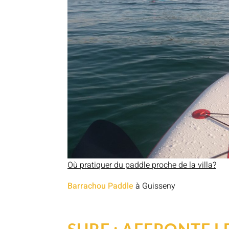
Où pratiquer du paddle proche de la villa?
Barrachou Paddle
à Guisseny